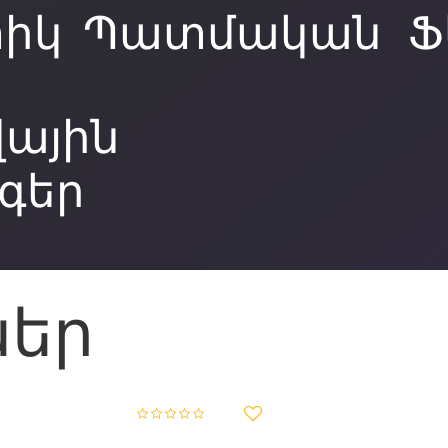
իկ
Պատմական
Ֆ
ային
գեր
ներ