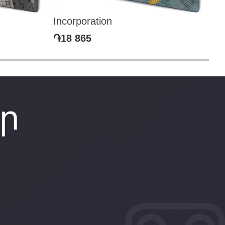
Incorporation
Zo
֏18 865
֏1
ր