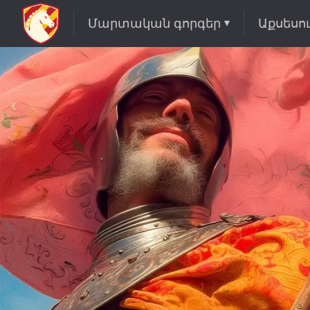
Մարտական գորգեր
Աքսեսո