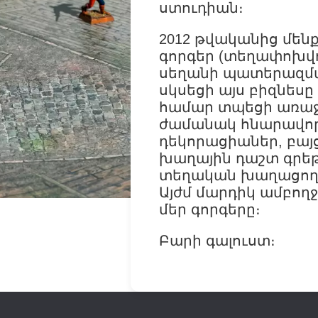
ստուդիան։
2012 թվականից մեն
գորգեր (տեղափոխվ
սեղանի պատերազմա
սկսեցի այս բիզնեսը
համար տպեցի առաջի
ժամանակ հնարավոր 
դեկորացիաներ, բա
խաղային դաշտ գրեթ
տեղական խաղացողն
Այժմ մարդիկ ամբող
մեր գորգերը։
Բարի գալուստ։