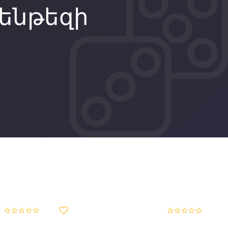
ենթեզի