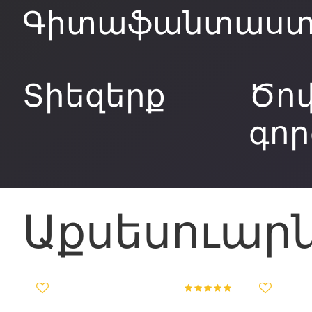
Գիտաֆանտաստ
Տիեզերք
Ծով
գոր
Աքսեսուար