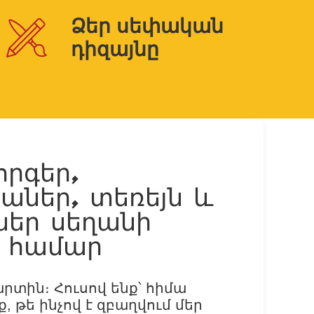
Ձեր սեփական
դիզայնը
որգեր,
աներ, տեռեյն և
ներ սեղանի
ի համար
րտին։ Հուսով ենք՝ հիմա
, թե ինչով է զբաղվում մեր