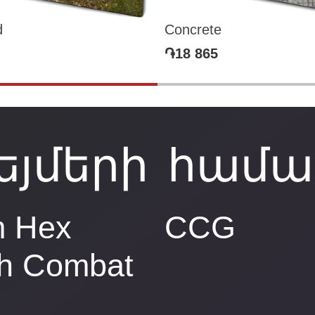
d
Concrete
֏18 865
եյմերի համա
 Hex
CCG
h Combat