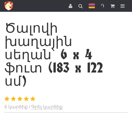
֏
Ծալովի
խաղային
սեղան՝ 6 x 4
ֆուտ (183 x 122
սմ)
6 կարծիք /
Գրել կարծիք