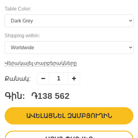
Table Color:
Shipping within:
Վերակայել տարբերակները
Քանակ:
Գին:
֏138 562
ԱՎԵԼԱՑՆԵԼ ԶԱՄԲՅՈՒՂԻՆ