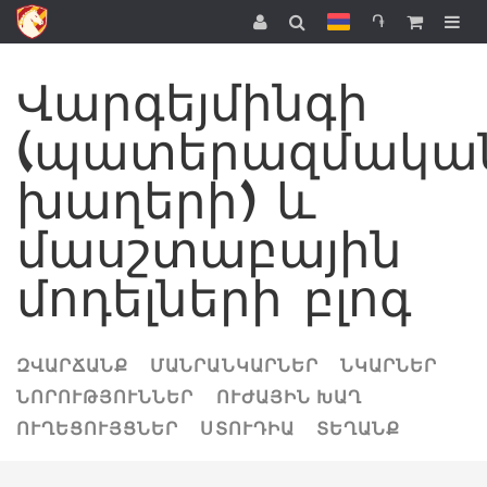
֏
Վարգեյմինգի
(պատերազմակա
խաղերի) և
մասշտաբային
մոդելների բլոգ
ԶՎԱՐՃԱՆՔ
ՄԱՆՐԱՆԿԱՐՆԵՐ
ՆԿԱՐՆԵՐ
ՆՈՐՈՒԹՅՈՒՆՆԵՐ
ՈՒԺԱՅԻՆ ԽԱՂ
ՈՒՂԵՑՈՒՅՑՆԵՐ
ՍՏՈՒԴԻԱ
ՏԵՂԱՆՔ