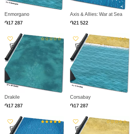
Enmorgano
Axis & Allies: War at Sea
֏17 287
֏21 522
Drakile
Corsabay
֏17 287
֏17 287