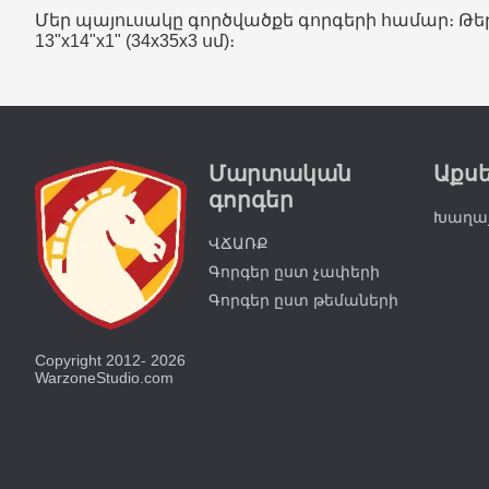
Մեր պայուսակը գործվածքե գորգերի համար։ Թ
13"x14"x1" (34x35x3 սմ)։
Մարտական
Աքս
գորգեր
Խաղայ
ՎՃԱՌՔ
Գորգեր ըստ չափերի
Գորգեր ըստ թեմաների
Copyright 2012- 2026
WarzoneStudio.com