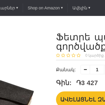
ւարներ
Shop on Amazon
Ավելին
Ֆետրե պ
գործված
0 կարծիք 
Քանակ:
Գին:
֏3 427
ԱՎԵԼԱՑՆԵԼ Զ