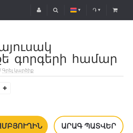
֏
այուսակ
քե գորգերի համար
/
Գրել կարծիք
ԱՄԲՅՈՒՂԻՆ
ԱՐԱԳ ՊԱՏՎԵՐ