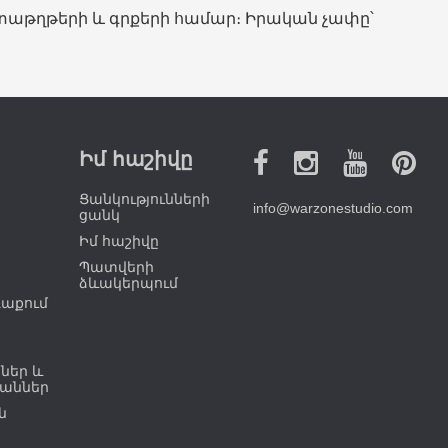
տաթղթերի և գրքերի համար։ Իրական չափը՝
Իմ հաշիվը
Ցանկությունների
info@warzonestudio.com
ցանկ
Իմ հաշիվը
Պատվերի
ձևակերպում
ռաքում
ներ և
աններ
ն