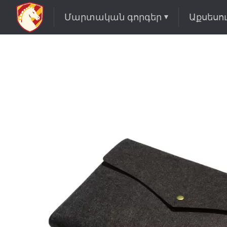
Մարտական գորգեր
Աքսեսո