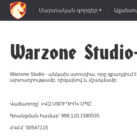
Մարտական գորգեր
Աքսեսո
Warzone Stud
Warzone Studio - անկախ ստուդիա, որը զբաղվում
արտադրությամբ, դիզայնով և մշակմամբ:
Վաճառողը՝ «ՎԶ ՍՏՈՒԴԻՈ» ՍՊԸ
Գրանցման համար՝ 999.110.1580535
ՀՎՀՀ՝ 00547115