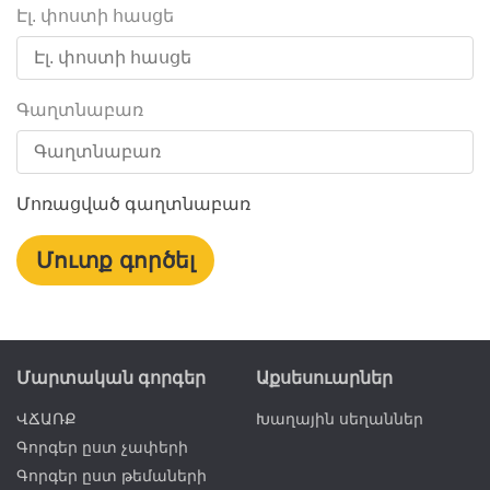
Էլ. փոստի հասցե
Գաղտնաբառ
Մոռացված գաղտնաբառ
Մարտական գորգեր
Աքսեսուարներ
ՎՃԱՌՔ
Խաղային սեղաններ
Գորգեր ըստ չափերի
Գորգեր ըստ թեմաների