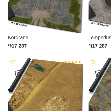
Kordrane
Tempedu
֏17 287
֏17 287