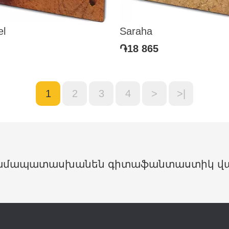
el
Saraha
֏18 865
1
2
3
4
>
>|
 կհամապատասխանեն գիտաֆանտաստիկ վ