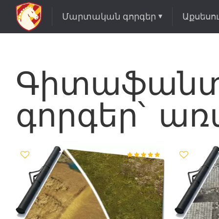
Մարտական գորգեր
Աքսեսո
Գիտաֆանտ
գորգեր՝ առ