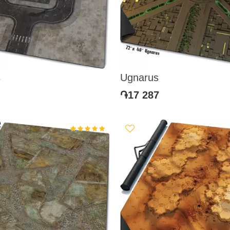
s
Ugnarus
֏17 287