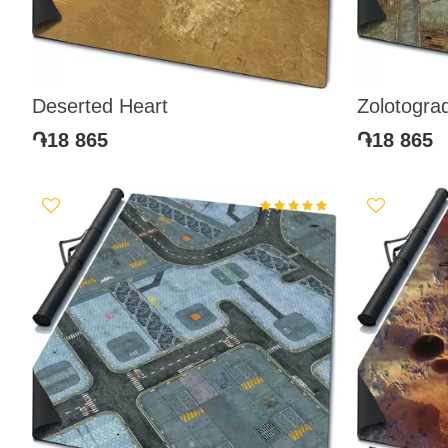
Deserted Heart
Zolotogra
֏18 865
֏18 865