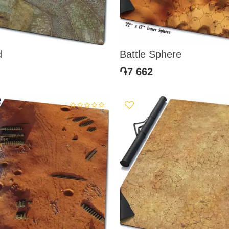
d
Battle Sphere
֏7 662