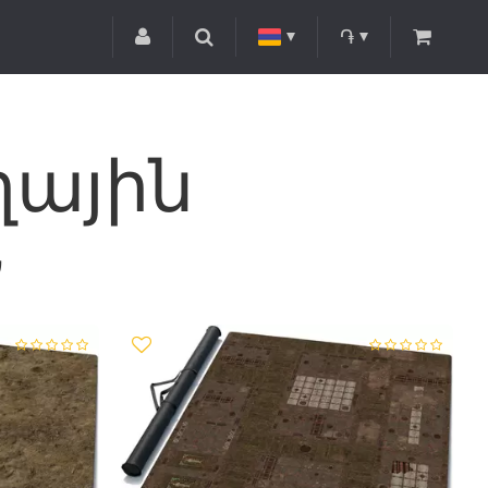
֏
ային
Ն