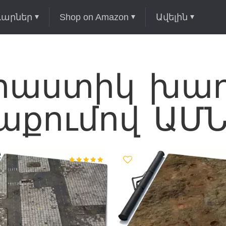
ւարներ
Shop on Amazon
Ավելին
աստիկ խաղ
աքումով ԱՄ