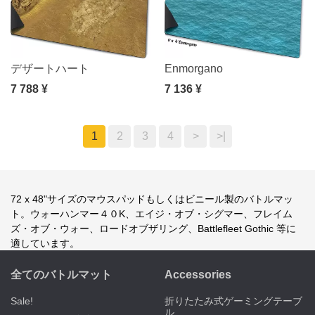
デザートハート
Enmorgano
7 788 ¥
7 136 ¥
1
2
3
4
>
>|
72 x 48"サイズのマウスパッドもしくはビニール製のバトルマッ
ト。ウォーハンマー４０K、エイジ・オブ・シグマー、フレイム
ズ・オブ・ウォー、ロードオブザリング、Battlefleet Gothic 等に
適しています。
全てのバトルマット
Accessories
Sale!
折りたたみ式ゲーミングテーブ
ル