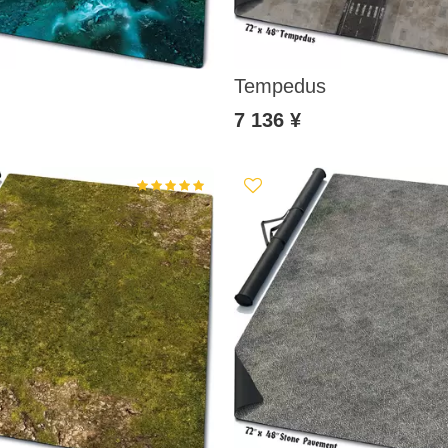
Tempedus
7 136 ¥