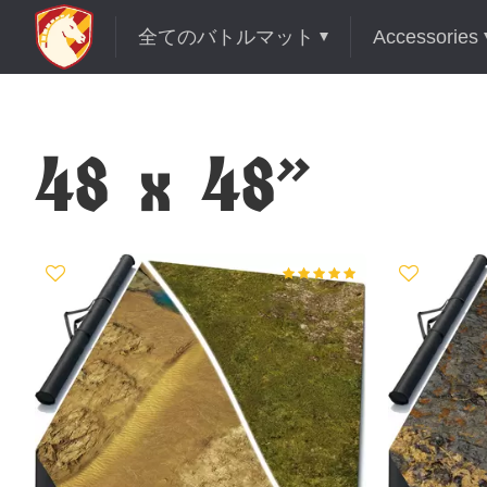
全てのバトルマット
Accessories
48 x 48"