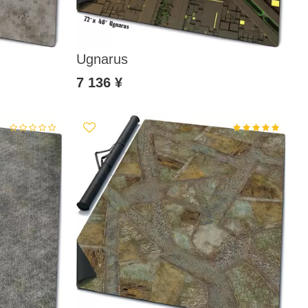
Ugnarus
7 136 ¥