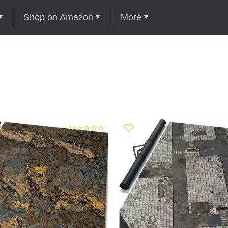
Shop on Amazon
More