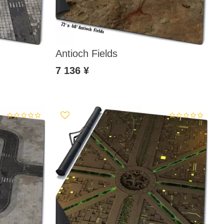
Antioch Fields
7 136 ¥