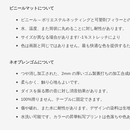
ビニールマットについて
ビニール
–
ポリエステルネッティングと可塑剤フィラーと
水、温度、また筒状に丸めることに対し耐性があります。
サイズが異なる場合があります/ -1％ストレッチにより
色は画面と同じではありません。最も快適な色を提供する
ネオプレンゴムについて
つや消し加工された、
2mm
の厚いゴム製裏打ちの加工合成
柔らかく、触り心地もよいです。
ダイスを振る際の音に対し消音効果があります。
100%
滑りません。テーブルに固定できます。
傷や破れ、また水に耐性があります。デザインの染料は生
水洗い可能です。カラーの昇華転写プリントは色落ちや色