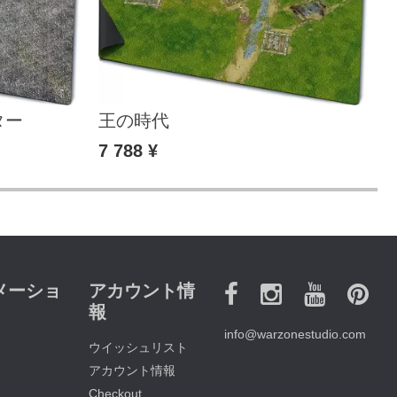
ター
王の時代
Z
7 788 ¥
7
メーショ
アカウント情
報
info@warzonestudio.com
ウイッシュリスト
アカウント情報
Checkout