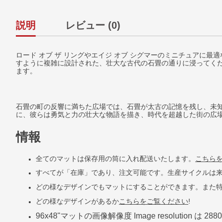
説明
レビュー (0)
ロード オブ ザ リングやエイジ オブ シグマーのミニチュアに最適
すように複雑に設計された、壮大な古代の石畳の通りに浸ってく
ます。
石畳の町の反響に満ちた広場では、石畳が太古の記憶を残し、未
に、彼らは勇気と力の壮大な物語を描き、時代を超越した街の広
情報
全てのマットは保存用の筒に入れ配送いたします。
こちら
すべてが「在庫」であり、注文可能です。生産サイクルは来
どの様なデザインでもマットにすることができます。また
どの様なデザインがあるか
こちらをご覧ください
!
96x48"
マットの画像解像度
Image resolution
は
2880