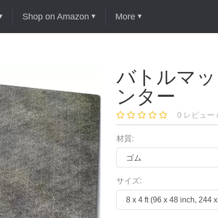
Shop on Amazon
More
バトルマッ
ンター
0 レビュー 
材質:
サイズ: