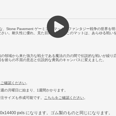
な、Stone Pavement ゲーミング マットでファンタジー戦争の
ださい。耐久性に優れ、見た目にも美しいこのマットは、あらゆる戦い
知の領域から来た強力な戦士である魔法の力の間で伝説的な戦いが繰り
場を彼らの不屈の意志と伝説的な勇気のキャンバスに変えました。
をご確認
ください
。
週の月曜日に始まり、1週間かかります。
特注サイズも作成可能です。
こちらをご確認ください
。
0x14400 pxls
になります。ゴム製のものと同じになります。