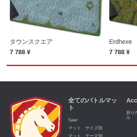
タウンスクエア
Erdhexe
7 788 ¥
7 788 ¥
全てのバトルマッ
Acc
ト
折り
ル
Sale!
マット サイズ別
マット テーマ別