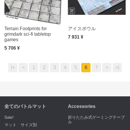
Terrain Footprints for
アイスボウル
grimdark sci-fi tabletop
7 931 ¥
games
5 706 ¥
|<
<
1
2
3
4
5
6
7
>
>|
全てのバトルマット
Accessories
Sale!
折りたたみ式ゲーミングテーブ
ル
マット サイズ別