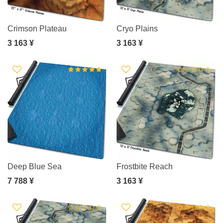
Crimson Plateau
Cryo Plains
3 163 ¥
3 163 ¥
Deep Blue Sea
Frostbite Reach
7 788 ¥
3 163 ¥