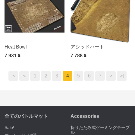
Heat Bowl
アシッドハート
7 931 ¥
7 788 ¥
|<
<
1
2
3
4
5
6
7
>
>|
全てのバトルマット
Accessories
Sale!
折りたたみ式ゲーミングテーブ
ル