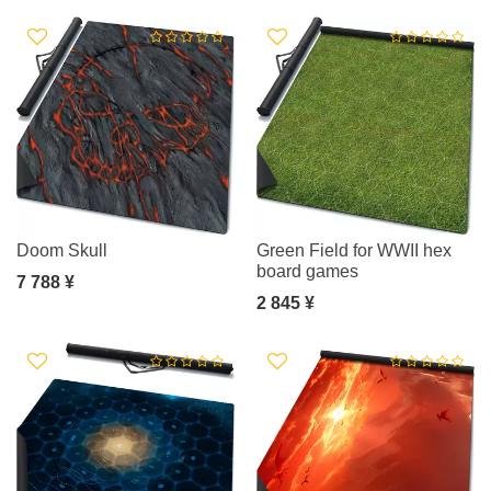
Doom Skull
Green Field for WWII hex
board games
7 788 ¥
2 845 ¥