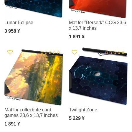
Lunar Eclipse
Mat for "Berserk" CCG 23,6
x 13,7 inches
3 958 ¥
1 891 ¥
Mat for collectible card
Twilight Zone
games 23,6 x 13,7 inches
5 229 ¥
1 891 ¥