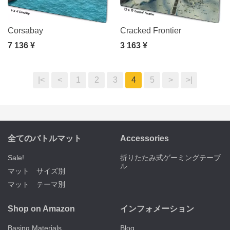
Corsabay
Cracked Frontier
7 136 ¥
3 163 ¥
|<
<
1
2
3
4
5
>
>|
全てのバトルマット
Accessories
Sale!
折りたたみ式ゲーミングテーブ
ル
マット サイズ別
マット テーマ別
Shop on Amazon
インフォメーション
Basing Materials
Blog