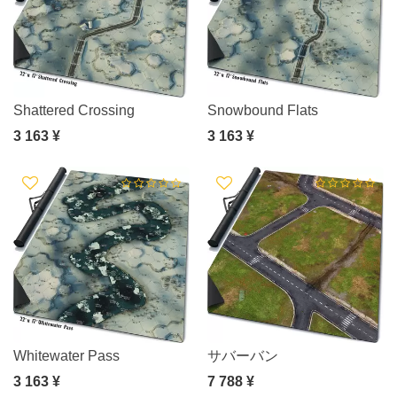
Shattered Crossing
Snowbound Flats
3 163 ¥
3 163 ¥
Whitewater Pass
サバーバン
3 163 ¥
7 788 ¥