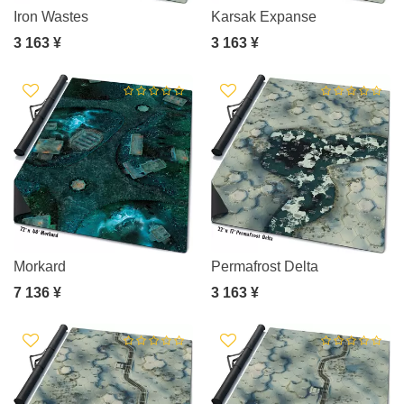
Iron Wastes
Karsak Expanse
3 163 ¥
3 163 ¥
Morkard
Permafrost Delta
7 136 ¥
3 163 ¥