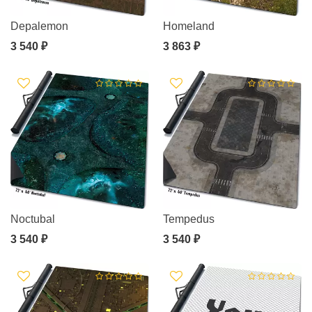
Depalemon
Homeland
3 540 ₽
3 863 ₽
Noctubal
Tempedus
3 540 ₽
3 540 ₽