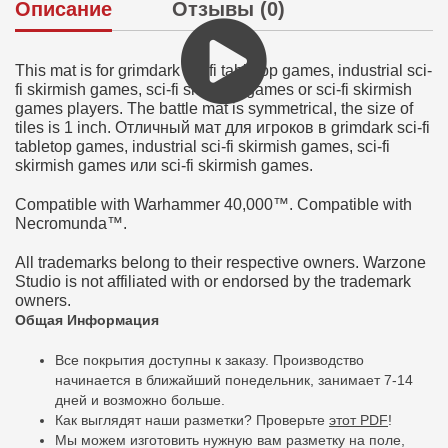
Описание
Отзывы (0)
This mat is for grimdark sci-fi tabletop games, industrial sci-
fi skirmish games, sci-fi skirmish games or sci-fi skirmish
games players. The battle mat is symmetrical, the size of
tiles is 1 inch. Отличный мат для игроков в grimdark sci-fi
tabletop games, industrial sci-fi skirmish games, sci-fi
skirmish games или sci-fi skirmish games.
Compatible with Warhammer 40,000™. Compatible with
Necromunda™.
All trademarks belong to their respective owners. Warzone
Studio is not affiliated with or endorsed by the trademark
owners.
Общая Информация
Все покрытия доступны к заказу. Производство
начинается в ближайший понедельник, занимает 7-14
дней и возможно больше.
Как выглядят наши разметки? Проверьте
этот PDF
!
Мы можем изготовить нужную вам разметку на поле,