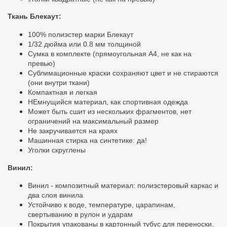
Ткань Блекаут:
100% полиэстер марки Блекаут
1/32 дюйма или 0.8 мм толщиной
Сумка в комплекте (прямоугольная A4, не как на
превью)
Сублимационные краски сохраняют цвет и не стираются
(они внутри ткани)
Компактная и легкая
НЕмнущийся материал, как спортивная одежда
Может быть сшит из нескольких фрагментов, нет
ограничений на максимальный размер
Не закручивается на краях
Машинная стирка на синтетике: да!
Уголки скруглены
Винил:
Винил - композитный материал: полиэстеровый каркас и
два слоя винила
Устойчиво к воде, температуре, царапинам,
свертыванию в рулон и ударам
Покрытия упакованы в картонный тубус для переноски.