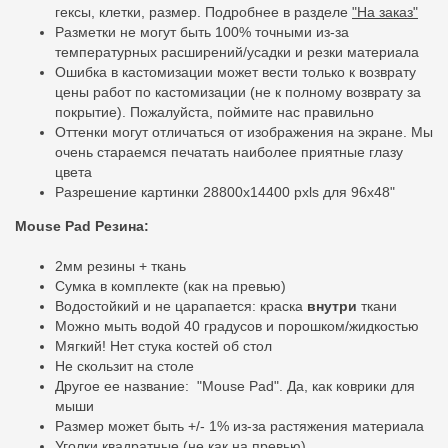
гексы, клетки, размер. Подробнее в разделе
"На заказ"
Разметки не могут быть 100% точными из-за
температурных расширений/усадки и резки материала
Ошибка в кастомизации может вести только к возврату
цены работ по кастомизации (не к полному возврату за
покрытие). Пожалуйста, поймите нас правильно
Оттенки могут отличаться от изображения на экране. Мы
очень стараемся печатать наиболее приятные глазу
цвета
Разрешение картинки 28800x14400 pxls для 96x48"
Mouse Pad Резина:
2мм резины + ткань
Сумка в комплекте (как на превью)
Водостойкий и не царапается: краска
внутри
ткани
Можно мыть водой 40 градусов и порошком/жидкостью
Мягкий! Нет стука костей об стол
Не скользит на столе
Другое ее
название:
"Mouse Pad". Да, как коврики для
мыши
Размер может быть +/- 1% из-за растяжения материала
Уголки квадратные (не как на превью)