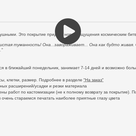
нодушными. Это покрытие придаст новые ощущения космическим бит
тистая туманность! Она...завораживает... Она как будто живая.
."
тся в ближайший понедельник, занимает 7-14 дней и возможно боль
сы, клетки, размер. Подробнее в разделе
"На заказ"
рных расширений/усадки и резки материала
цены работ по кастомизации (не к полному возврату за покрытие). 
ы очень стараемся печатать наиболее приятные глазу цвета