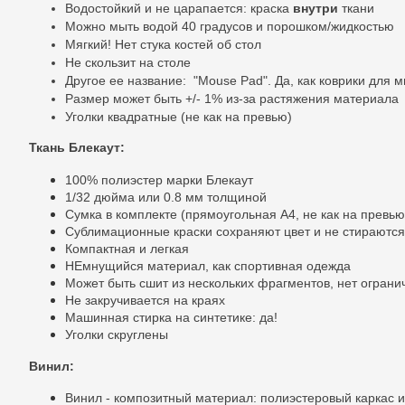
Водостойкий и не царапается: краска
внутри
ткани
Можно мыть водой 40 градусов и порошком/жидкостью
Мягкий! Нет стука костей об стол
Не скользит на столе
Другое ее
название:
"Mouse Pad". Да, как коврики для 
Размер может быть +/- 1% из-за растяжения материала
Уголки квадратные (не как на превью)
Ткань Блекаут:
100% полиэстер марки Блекаут
1/32 дюйма или 0.8 мм толщиной
Сумка в комплекте (прямоугольная A4, не как на превью
Сублимационные краски сохраняют цвет и не стираются 
Компактная и легкая
НЕмнущийся материал, как спортивная одежда
Может быть сшит из нескольких фрагментов, нет огран
Не закручивается на краях
Машинная стирка на синтетике: да!
Уголки скруглены
Винил:
Винил - композитный материал: полиэстеровый каркас и