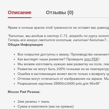
Описание
Отзывы (0)
Яркие и сочные краски этой туманности не оставят вас рав
"Капитан, мы входим в сектор C-71, впереди по курсу золо
Теперь все вокруг светится золотым, капитан! Капитан?...
Общая Информация
Все покрытия доступны к заказу. Производство начинае
Как выглядят наши разметки? Проверьте
этот PDF
!
Мы можем изготовить нужную вам разметку на поле, гек
Разметки не могут быть 100% точными из-за температу
Ошибка в кастомизации может вести только к возврату 
Оттенки могут отличаться от изображения на экране. М
Разрешение картинки 28800x14400 pxls для 96x48"
Mouse Pad Резина:
2мм резины + ткань
Сумка в комплекте (как на превью)