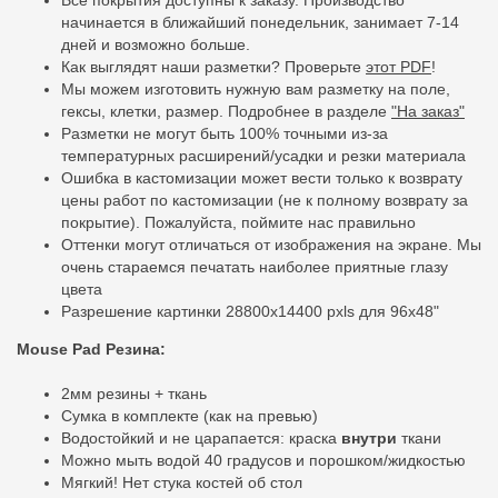
начинается в ближайший понедельник, занимает 7-14
дней и возможно больше.
Как выглядят наши разметки? Проверьте
этот PDF
!
Мы можем изготовить нужную вам разметку на поле,
гексы, клетки, размер. Подробнее в разделе
"На заказ"
Разметки не могут быть 100% точными из-за
температурных расширений/усадки и резки материала
Ошибка в кастомизации может вести только к возврату
цены работ по кастомизации (не к полному возврату за
покрытие). Пожалуйста, поймите нас правильно
Оттенки могут отличаться от изображения на экране. Мы
очень стараемся печатать наиболее приятные глазу
цвета
Разрешение картинки 28800x14400 pxls для 96x48"
Mouse Pad Резина:
2мм резины + ткань
Сумка в комплекте (как на превью)
Водостойкий и не царапается: краска
внутри
ткани
Можно мыть водой 40 градусов и порошком/жидкостью
Мягкий! Нет стука костей об стол