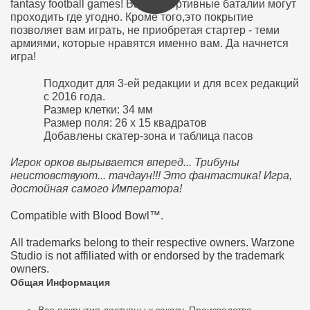
fantasy football games! Ваши спортивные баталии могут
проходить где угодно. Кроме того,это покрытие
позволяет вам играть, не приобретая стартер - теми
армиями, которые нравятся именно вам. Да начнется
игра!
Подходит для 3-ей редакции и для всех редакций
с 2016 года.
Размер клетки: 34 мм
Размер поля: 26 х 15 квадратов
Добавлены скатер-зона и таблица пасов
Игрок орков вырывается вперед... Трибуны
неистовствуют... тачдаун!!! Это фантастика! Игра,
достойная самого Императора!
Compatible with Blood Bowl™.
All trademarks belong to their respective owners. Warzone
Studio is not affiliated with or endorsed by the trademark
owners.
Общая Информация
Все покрытия доступны к заказу. Производство