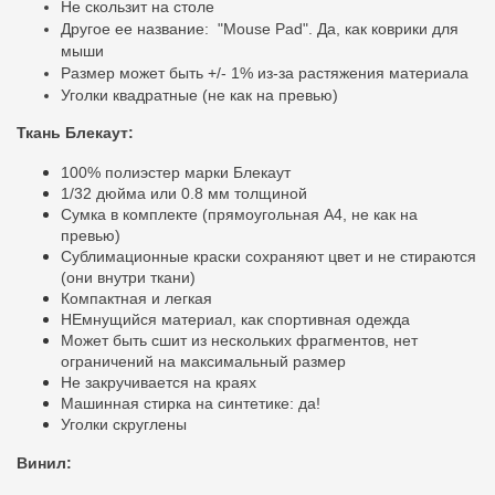
Не скользит на столе
Другое ее
название:
"Mouse Pad". Да, как коврики для
мыши
Размер может быть +/- 1% из-за растяжения материала
Уголки квадратные (не как на превью)
Ткань Блекаут:
100% полиэстер марки Блекаут
1/32 дюйма или 0.8 мм толщиной
Сумка в комплекте (прямоугольная A4, не как на
превью)
Сублимационные краски сохраняют цвет и не стираются
(они внутри ткани)
Компактная и легкая
НЕмнущийся материал, как спортивная одежда
Может быть сшит из нескольких фрагментов, нет
ограничений на максимальный размер
Не закручивается на краях
Машинная стирка на синтетике: да!
Уголки скруглены
Винил: