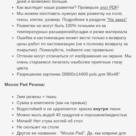
дней и возможно больше.
Как выглядят наши разметки? Проверьте
этот PDF
!
Мы можем изготовить нужную вам разметку на поле,
гексы, клетки, размер. Подробнее в разделе
"На заказ"
Разметки не могут быть 100% точными из-за
температурных расширений/усадки и резки материала
Ошибка в кастомизации может вести только к возврату
цены работ по кастомизации (не к полному возврату за
покрытие). Пожалуйста, поймите нас правильно
Оттенки могут отличаться от изображения на экране. Мы
очень стараемся печатать наиболее приятные глазу
цвета
Разрешение картинки 28800x14400 pxls для 96x48"
Mouse Pad Резина:
2мм резины + ткань
Сумка в комплекте (как на превью)
Водостойкий и не царапается: краска
внутри
ткани
Можно мыть водой 40 градусов и порошком/жидкостью
Мягкий! Нет стука костей об стол
Не скользит на столе
Другое ее
название:
"Mouse Pad". Да, как коврики для