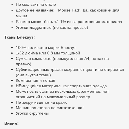
Не скользит на столе
Другое ее
название:
"Mouse Pad". Да, как коврики для
мыши
Размер может быть +/- 1% из-за растяжения материала
Уголки квадратные (не как на превью)
Ткань Блекаут:
100% полиэстер марки Блекаут
1/32 дюйма или 0.8 мм толщиной
Сумка в комплекте (прямоугольная A4, не как на
превью)
Сублимационные краски сохраняют цвет и не стираются
(они внутри ткани)
Компактная и легкая
НЕмнущийся материал, как спортивная одежда
Может быть сшит из нескольких фрагментов, нет
ограничений на максимальный размер
Не закручивается на краях
Машинная стирка на синтетике: да!
Уголки скруглены
Винил: