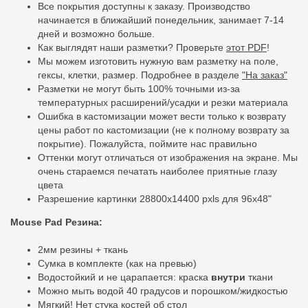
Все покрытия доступны к заказу. Производство
начинается в ближайший понедельник, занимает 7-14
дней и возможно больше.
Как выглядят наши разметки? Проверьте
этот PDF
!
Мы можем изготовить нужную вам разметку на поле,
гексы, клетки, размер. Подробнее в разделе
"На заказ"
Разметки не могут быть 100% точными из-за
температурных расширений/усадки и резки материала
Ошибка в кастомизации может вести только к возврату
цены работ по кастомизации (не к полному возврату за
покрытие). Пожалуйста, поймите нас правильно
Оттенки могут отличаться от изображения на экране. Мы
очень стараемся печатать наиболее приятные глазу
цвета
Разрешение картинки 28800x14400 pxls для 96x48"
Mouse Pad Резина:
2мм резины + ткань
Сумка в комплекте (как на превью)
Водостойкий и не царапается: краска
внутри
ткани
Можно мыть водой 40 градусов и порошком/жидкостью
Мягкий! Нет стука костей об стол