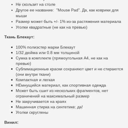
Не скользит на столе
Другое ее
название:
"Mouse Pad". Да, как коврики для
мыши
Размер может быть +/- 1% из-за растяжения материала
Уголки квадратные (не как на превью)
Ткань Блекаут:
100% полиэстер марки Блекаут
1/32 дюйма или 0.8 мм толщиной
Сумка в комплекте (прямоугольная A4, не как на
превью)
Сублимационные краски сохраняют цвет и не стираются
(они внутри ткани)
Компактная и легкая
НЕмнущийся материал, как спортивная одежда
Может быть сшит из нескольких фрагментов, нет
ограничений на максимальный размер
Не закручивается на краях
Машинная стирка на синтетике: да!
Уголки скруглены
Винил: