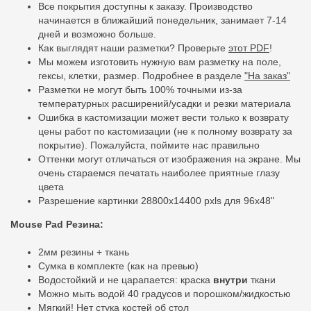
Все покрытия доступны к заказу. Производство
начинается в ближайший понедельник, занимает 7-14
дней и возможно больше.
Как выглядят наши разметки? Проверьте
этот PDF
!
Мы можем изготовить нужную вам разметку на поле,
гексы, клетки, размер. Подробнее в разделе
"На заказ"
Разметки не могут быть 100% точными из-за
температурных расширений/усадки и резки материала
Ошибка в кастомизации может вести только к возврату
цены работ по кастомизации (не к полному возврату за
покрытие). Пожалуйста, поймите нас правильно
Оттенки могут отличаться от изображения на экране. Мы
очень стараемся печатать наиболее приятные глазу
цвета
Разрешение картинки 28800x14400 pxls для 96x48"
Mouse Pad Резина:
2мм резины + ткань
Сумка в комплекте (как на превью)
Водостойкий и не царапается: краска
внутри
ткани
Можно мыть водой 40 градусов и порошком/жидкостью
Мягкий! Нет стука костей об стол