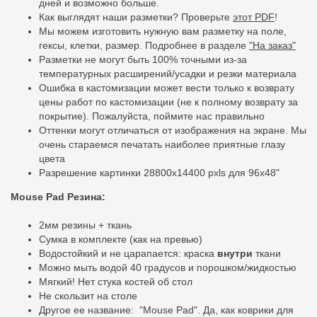
дней и возможно больше.
Как выглядят наши разметки? Проверьте
этот PDF
!
Мы можем изготовить нужную вам разметку на поле,
гексы, клетки, размер. Подробнее в разделе
"На заказ"
Разметки не могут быть 100% точными из-за
температурных расширений/усадки и резки материала
Ошибка в кастомизации может вести только к возврату
цены работ по кастомизации (не к полному возврату за
покрытие). Пожалуйста, поймите нас правильно
Оттенки могут отличаться от изображения на экране. Мы
очень стараемся печатать наиболее приятные глазу
цвета
Разрешение картинки 28800x14400 pxls для 96x48"
Mouse Pad Резина:
2мм резины + ткань
Сумка в комплекте (как на превью)
Водостойкий и не царапается: краска
внутри
ткани
Можно мыть водой 40 градусов и порошком/жидкостью
Мягкий! Нет стука костей об стол
Не скользит на столе
Другое ее
название:
"Mouse Pad". Да, как коврики для