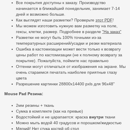
Все покрытия доступны к заказу. Производство
начинается в ближайший понедельник, занимает 7-14
дней и возможно больше.
Как выглядят наши разметки? Проверьте
этот PDF
!
Мы можем изготовить нужную вам разметку на поле,
гексы, клетки, размер. Подробнее в разделе
"На заказ"
Разметки не могут быть 100% точными из-за
температурных расширений/усадки и резки материала
Ошибка в кастомизации может вести только к возврату
цены работ по кастомизации (не к полному возврату за
покрытие). Пожалуйста, поймите нас правильно
Оттенки могут отличаться от изображения на экране. Мы
очень стараемся печатать наиболее приятные глазу
цвета
Разрешение картинки 28800x14400 pxls для 96x48"
Mouse Pad Резина:
2мм резины + ткань
Сумка в комплекте (как на превью)
Водостойкий и не царапается: краска
внутри
ткани
Можно мыть водой 40 градусов и порошком/жидкостью
Мягкий! Нет стука костей об стол