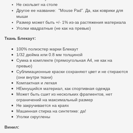
Не скользит на столе
Другое ее
название:
"Mouse Pad". Да, как коврики для
мыши
Размер может быть +/- 1% из-за растяжения материала
Уголки квадратные (не как на превью)
Ткань Блекаут:
100% полиэстер марки Блекаут
1/32 дюйма или 0.8 мм толщиной
Сумка в комплекте (прямоугольная A4, не как на
превью)
Сублимационные краски сохраняют цвет и не стираются
(они внутри ткани)
Компактная и легкая
НЕмнущийся материал, как спортивная одежда
Может быть сшит из нескольких фрагментов, нет
ограничений на максимальный размер
Не закручивается на краях
Машинная стирка на синтетике: да!
Уголки скруглены
Винил: