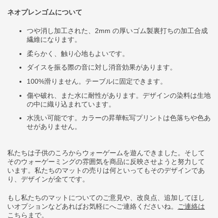
ネオプレンゴムについて
つや消し加工された、
2mm
の厚いゴム製裏打ちの加工合成
繊維になります。
柔らかく、触り心地もよいです。
ダイスを振る際の音に対し消音効果があります。
100%
滑りません。テーブルに固定できます。
傷や破れ、また水に耐性があります。デザインの染料は生地
の中に織り込まれています。
水洗い可能です。カラーの昇華転写プリントは色落ちや色あ
せがありません。
私たちは子供のころからウォーゲームを遊んできました。そして
そのウォーゲーミングの雰囲気を商品に反映させようと努力して
います。私たちのマットの売りは何といってもそのデザインであ
り、デザインが全てです。
もし私たちのマットについてのご意見や、改良点、追加してほし
いオプションなどあればお気軽にへご連絡くださいね。
ご連絡は
こちらまで
。