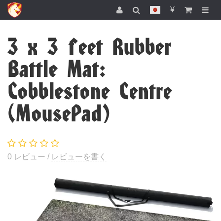
¥
3 x 3 feet Rubber
Battle Mat:
Cobblestone Centre
(MousePad)
0 レビュー /
レビューを書く