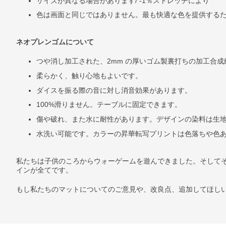
サイズが異なる場合があります/ -1％ストレッチにより
色は画面と同じではありません。最も快適な色を提供する
ネオプレンゴムについて
つや消し加工された、
2mm
の厚いゴム製裏打ちの加工合成
柔らかく、触り心地もよいです。
ダイスを振る際の音に対し消音効果があります。
100%
滑りません。テーブルに固定できます。
傷や破れ、また水に耐性があります。デザインの染料は生
水洗い可能です。カラーの昇華転写プリントは色落ちや色
私たちは子供のころからウォーゲームを遊んできました。そして
インが全てです。
もし私たちのマットについてのご意見や、改良点、追加してほし