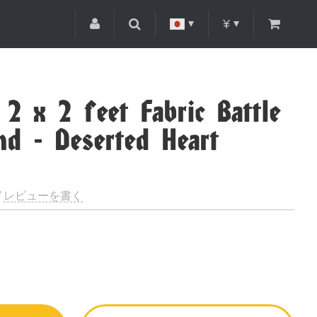
¥
 2 x 2 feet Fabric Battle
d - Deserted Heart
/
レビューを書く