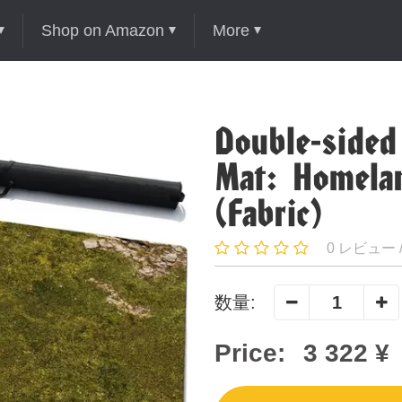
Shop on Amazon
More
Double-sided
Mat: Homelan
(Fabric)
0 レビュー 
数量:
Price:
3 322 ¥