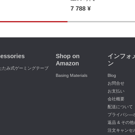
7 788 ¥
essories
Shop on
インフォ
Amazon
ン
たたみ式ゲーミングテーブ
Basing Materials
Blog
お問合せ
お支払い
会社概要
配送について
プライバシ―
返品 & その
注文キャンセ