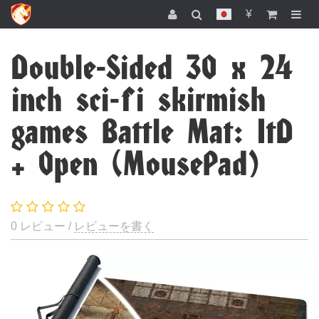
¥
Double-Sided 30 x 24
inch sci-fi skirmish
games Battle Mat: ItD
+ Open (MousePad)
0 レビュー /
レビューを書く