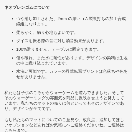
ネオプレンゴムについて
つや消し加工された、
2mm
の厚いゴム製裏打ちの加工合成
繊維になります。
柔らかく、触り心地もよいです。
ダイスを振る際の音に対し消音効果があります。
100%
滑りません。テーブルに固定できます。
傷や破れ、また水に耐性があります。デザインの染料は生地
の中に織り込まれています。
水洗い可能です。カラーの昇華転写プリントは色落ちや色あ
せがありません。
私たちは子供のころからウォーゲームを遊んできました。そして
そのウォーゲーミングの雰囲気を商品に反映させようと努力して
います。私たちのマットの売りは何といってもそのデザインであ
り、デザインが全てです。
もし私たちのマットについてのご意見や、改良点、追加してほし
いオプションなどあればお気軽にへご連絡くださいね。
ご連絡は
こちらまで
。