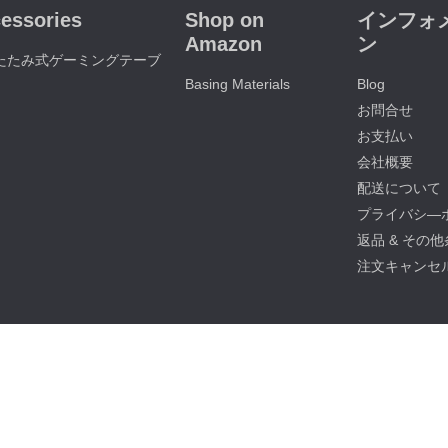
essories
Shop on
インフォ
Amazon
ン
たたみ式ゲーミングテーブ
Basing Materials
Blog
お問合せ
お支払い
会社概要
配送について
プライバシ―
返品 & その
注文キャンセ