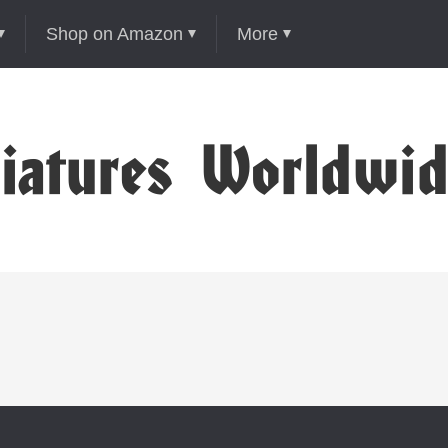
Shop on Amazon
More
niatures Worldwi