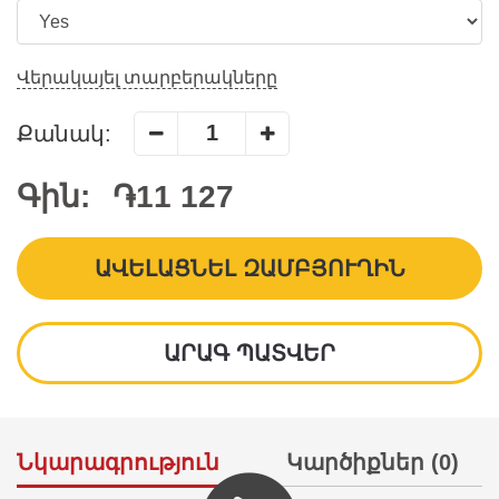
Վերակայել տարբերակները
Քանակ:
Գին:
֏11 127
ԱՎԵԼԱՑՆԵԼ ԶԱՄԲՅՈՒՂԻՆ
ԱՐԱԳ ՊԱՏՎԵՐ
Նկարագրություն
Կարծիքներ (0)