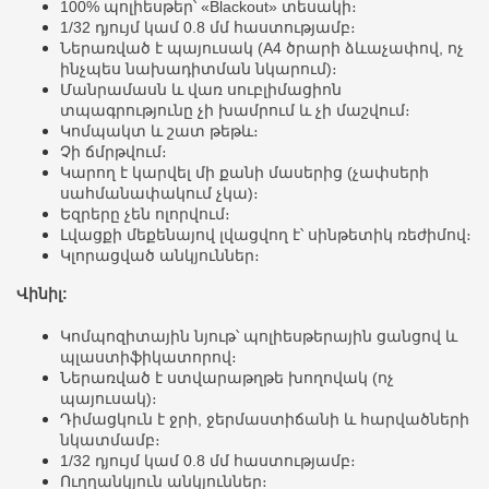
100% պոլիեսթեր՝ «Blackout» տեսակի։
1/32 դյույմ կամ 0.8 մմ հաստությամբ։
Ներառված է պայուսակ (A4 ծրարի ձևաչափով, ոչ
ինչպես նախադիտման նկարում)։
Մանրամասն և վառ սուբլիմացիոն
տպագրությունը չի խամրում և չի մաշվում։
Կոմպակտ և շատ թեթև։
Չի ճմրթվում։
Կարող է կարվել մի քանի մասերից (չափսերի
սահմանափակում չկա)։
Եզրերը չեն ոլորվում։
Լվացքի մեքենայով լվացվող է՝ սինթետիկ ռեժիմով։
Կլորացված անկյուններ։
Վինիլ:
Կոմպոզիտային նյութ՝ պոլիեսթերային ցանցով և
պլաստիֆիկատորով։
Ներառված է ստվարաթղթե խողովակ (ոչ
պայուսակ)։
Դիմացկուն է ջրի, ջերմաստիճանի և հարվածների
նկատմամբ։
1/32 դյույմ կամ 0.8 մմ հաստությամբ։
Ուղղանկյուն անկյուններ։