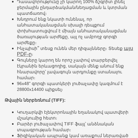
Դասավորությունը չի կարող 100% ճշգրիտ լինել
ջերմային ընդարձակման/նեղացման և կտրման
պատճառով։
Խնդրում ենք նկատի ունենալ, որ
անհատականացման սխալի դեպքում
փոխհատուցվում է միայն անհատականացման
ծառայության արժեքը, այլ ոչ ամբողջ գորգի
արժեքը։
այս
Ինչպիսի՞ տեսք ունեն մեր դիզայնները։ Տեսեք
PDF-ը
։
Գույները կարող են որոշ չափով տարբերվել
էկրանին երևացողից, սակայն մենք անում ենք
հնարավորը՝ լավագույն արդյունքը ստանալու
համար։
96x48" գորգի պատկերի լուծաչափը կազմում է
28800x14400 պիքսել։
Թվային ներբեռնում (TIFF):
Կուղարկվի էլեկտրոնային եղանակով պատվերի
մշակումից հետո։
Բարձր լուծաչափով TIFF ֆայլ՝ անձնական
տպագրության համար։
Ֆիզիկական ապրանք կամ առաքում ներառված