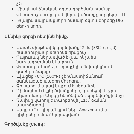
չէ։
Միայն անձնական օգտագործման համար։
Վերաբաշխումը կամ վերավաճառքը արգելվում է։
Թվային ապրանքների համար օգտագործեք DIGIT
զեղչի կոդը։
Մկնիկի գորգի ռետինե հիմք.
Մատե սինթետիկ գործվածք՝ 2 մմ (3/32 դյույմ)
հաստությամբ ռետինե հիմքով։
Պայուսակ ներառված է (սև, ինչպես
նախադիտման նկարում)։
Փափուկ և հաճելի է դիպչելիս, նվազեցնում է
զառերի ձայնը։
Լվացեք 40°C (100°F) ջերմաստիճանում՝
ցանկացած լվացող միջոցով։
Չի սահում և լավ կպչում է սեղանին։
Դիմացկուն է քերծվածքների, գարեջրի և ջրի
նկատմամբ։ Ներկը ներծծված է գործվածքի մեջ։
Չափսը կարող է տարբերվել ±1%՝ ձգման
պատճառով։
Կայքում՝ ուղիղ անկյուններ, Amazon-ում և
դիլերների մոտ՝ կլորացված։
Գործվածք (Cloth):