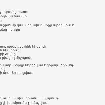
շակումից հետո։
րության համար։
։
շխումը կամ վերավաճառքը արգելվում է։
եղչի կոդը։
ստությամբ ռետինե հիմքով։
 նկարում)։
րի ձայնը։
 լվացող միջոցով։
տմամբ։ Ներկը ներծծված է գործվածքի մեջ։
ով։
րի մոտ՝ կլորացված։
չ ինչպես նախադիտման նկարում)։
չի խամրում և չի մաշվում։