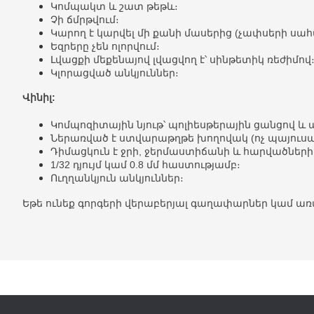
Կոմպակտ և շատ թեթև։
Չի ճմրթվում։
Կարող է կարվել մի քանի մասերից (չափսերի սա
Եզրերը չեն ոլորվում։
Լվացքի մեքենայով լվացվող է՝ սինթետիկ ռեժիմով
Կլորացված անկյուններ։
Վինիլ:
Կոմպոզիտային նյութ՝ պոլիեսթերային ցանցով 
Ներառված է ստվարաթղթե խողովակ (ոչ պայուսա
Դիմացկուն է ջրի, ջերմաստիճանի և հարվածներ
1/32 դյույմ կամ 0.8 մմ հաստությամբ։
Ուղղանկյուն անկյուններ։
Եթե ունեք գորգերի վերաբերյալ գաղափարներ կամ առա