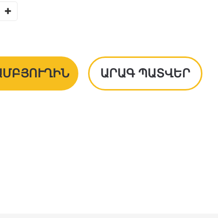
ԱՄԲՅՈՒՂԻՆ
ԱՐԱԳ ՊԱՏՎԵՐ