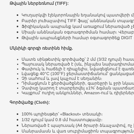
Թվային ներբեռնում (TIFF):
Կուղարկվի էլեկտրոնային եղանակով պատվերի մ
Բարձր լուծաչափով TIFF ֆայլ՝ անձնական տպագ
Ֆիզիկական ապրանք կամ առաքում ներառված չէ
Միայն անձնական օգտագործման համար։ Վերաբա
Թվային ապրանքների համար օգտագործեք DIGIT զ
Մկնիկի գորգի ռետինե հիմք.
Մատե սինթետիկ գործվածք՝ 2 մմ (3/32 դյույմ) հա
Պայուսակ ներառված է (սև, ինչպես նախադիտման
Փափուկ և հաճելի է դիպչելիս, նվազեցնում է զառե
Լվացեք 40°C (100°F) ջերմաստիճանում՝ ցանկացած
Չի սահում և լավ կպչում է սեղանին։
Դիմացկուն է քերծվածքների, գարեջրի և ջրի նկա
Չափսը կարող է տարբերվել ±1%՝ ձգման պատճառ
Կայքում՝ ուղիղ անկյուններ, Amazon-ում և դիլերնե
Գործվածք (Cloth):
100% պոլիեսթեր՝ «Blackout» տեսակի։
1/32 դյույմ կամ 0.8 մմ հաստությամբ։
Ներառված է պայուսակ (A4 ծրարի ձևաչափով, ո
Մանրամասն և վառ սուբլիմացիոն տպագրությունը 