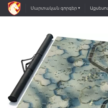
Մարտական գորգեր
Աքսեսո