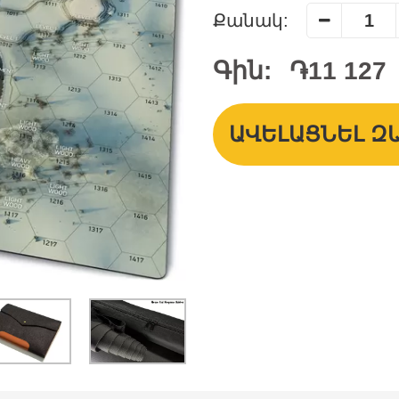
Քանակ:
Գին:
֏11 127
ԱՎԵԼԱՑՆԵԼ Զ